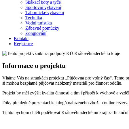
Skákací boty a tyče
Sportovní vybavení
Tábornické vybavení
Technika
Vodní turistika
Zábavné pomůcky
Žonglování
Kontakt
Registrace
Informace o projektu
Vítáme Vás na stránkách projektu „Půjčovna pro volný čas“. Tento p
si mohou bezplatně půjčovat nabízený materiál pro činnost oddílu.
Projekt by měl zvýšit kvalitu činností a tím i přispět k výchově a vz
Díky přehledné prezentaci katalogů nabízeného zboží a online rezerva
Tímto bychom chtěli poděkovat Královéhradeckému kraji za finanční po