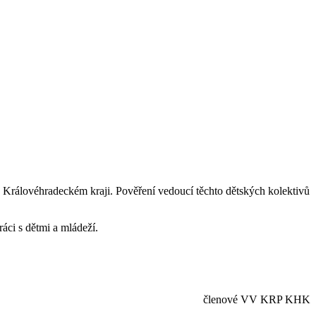
 Královéhradeckém kraji. Pověření vedoucí těchto dětských kolektivů
ráci s dětmi a mládeží.
členové VV KRP KHK