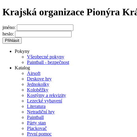
Krajská organizace Pionýra Kr
jméno:
heslo:
Pokyny
Všeobecné pokyny
Paintball - bezpečnost
Katalog
Airsoft
Deskove hry
Jednokolky
Koloběžky
Kostýmy a rekvizity
Lezecké vybavení
Literatura
Netradiční hry
Paintball
Párty stan
Plackovač
První pomoc