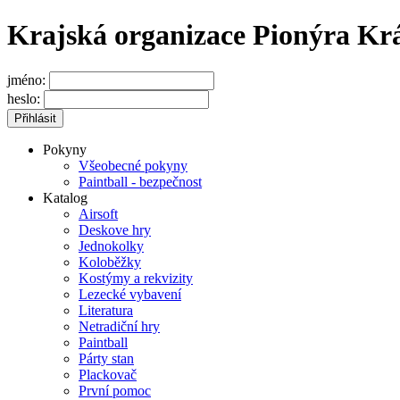
Krajská organizace Pionýra Kr
jméno:
heslo:
Pokyny
Všeobecné pokyny
Paintball - bezpečnost
Katalog
Airsoft
Deskove hry
Jednokolky
Koloběžky
Kostýmy a rekvizity
Lezecké vybavení
Literatura
Netradiční hry
Paintball
Párty stan
Plackovač
První pomoc