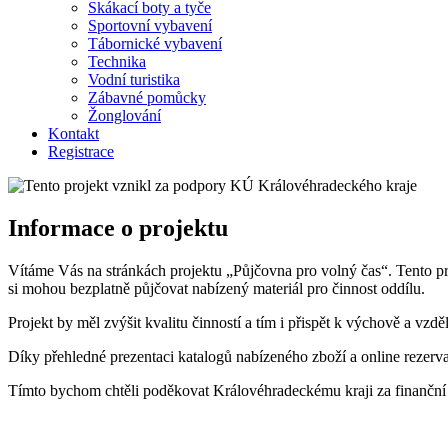
Skákací boty a tyče
Sportovní vybavení
Tábornické vybavení
Technika
Vodní turistika
Zábavné pomůcky
Žonglování
Kontakt
Registrace
Informace o projektu
Vítáme Vás na stránkách projektu „Půjčovna pro volný čas“. Tento p
si mohou bezplatně půjčovat nabízený materiál pro činnost oddílu.
Projekt by měl zvýšit kvalitu činností a tím i přispět k výchově a vz
Díky přehledné prezentaci katalogů nabízeného zboží a online rezerva
Tímto bychom chtěli poděkovat Královéhradeckému kraji za finanční po