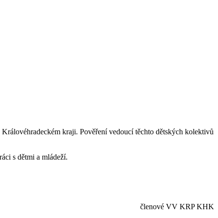
 Královéhradeckém kraji. Pověření vedoucí těchto dětských kolektivů
ráci s dětmi a mládeží.
členové VV KRP KHK