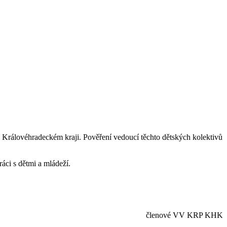
 Královéhradeckém kraji. Pověření vedoucí těchto dětských kolektivů
ráci s dětmi a mládeží.
členové VV KRP KHK