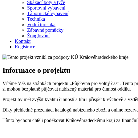
Skákací boty a tyče
Sportovní vybavení
Tábornické vybavení
Technika
Vodní turistika
Zábavné pomůcky
Žonglování
Kontakt
Registrace
Informace o projektu
Vítáme Vás na stránkách projektu „Půjčovna pro volný čas“. Tento p
si mohou bezplatně půjčovat nabízený materiál pro činnost oddílu.
Projekt by měl zvýšit kvalitu činností a tím i přispět k výchově a vz
Díky přehledné prezentaci katalogů nabízeného zboží a online rezerva
Tímto bychom chtěli poděkovat Královéhradeckému kraji za finanční po