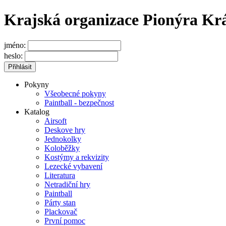
Krajská organizace Pionýra Kr
jméno:
heslo:
Pokyny
Všeobecné pokyny
Paintball - bezpečnost
Katalog
Airsoft
Deskove hry
Jednokolky
Koloběžky
Kostýmy a rekvizity
Lezecké vybavení
Literatura
Netradiční hry
Paintball
Párty stan
Plackovač
První pomoc