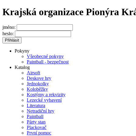
Krajská organizace Pionýra Kr
jméno:
heslo:
Pokyny
Všeobecné pokyny
Paintball - bezpečnost
Katalog
Airsoft
Deskove hry
Jednokolky
Koloběžky
Kostýmy a rekvizity
Lezecké vybavení
Literatura
Netradiční hry
Paintball
Párty stan
Plackovač
První pomoc