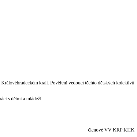
 Královéhradeckém kraji. Pověření vedoucí těchto dětských kolektivů
ráci s dětmi a mládeží.
členové VV KRP KHK