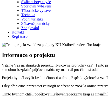
Skákací boty a tyče
Sportovní vybavení
Tábornické vybavení
Technika
Vodní turistika
Zábavné pomůcky
Žonglování
Kontakt
Registrace
Informace o projektu
Vítáme Vás na stránkách projektu „Půjčovna pro volný čas“. Tento p
si mohou bezplatně půjčovat nabízený materiál pro činnost oddílu.
Projekt by měl zvýšit kvalitu činností a tím i přispět k výchově a vz
Díky přehledné prezentaci katalogů nabízeného zboží a online rezerva
Tímto bychom chtěli poděkovat Královéhradeckému kraji za finanční po