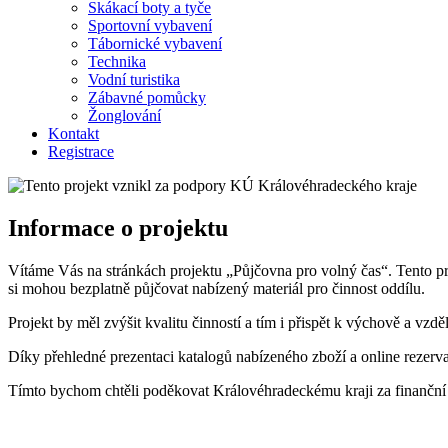
Skákací boty a tyče
Sportovní vybavení
Tábornické vybavení
Technika
Vodní turistika
Zábavné pomůcky
Žonglování
Kontakt
Registrace
Informace o projektu
Vítáme Vás na stránkách projektu „Půjčovna pro volný čas“. Tento p
si mohou bezplatně půjčovat nabízený materiál pro činnost oddílu.
Projekt by měl zvýšit kvalitu činností a tím i přispět k výchově a vz
Díky přehledné prezentaci katalogů nabízeného zboží a online rezerva
Tímto bychom chtěli poděkovat Královéhradeckému kraji za finanční po