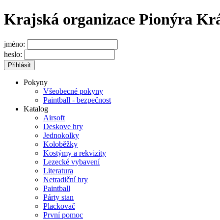
Krajská organizace Pionýra Kr
jméno:
heslo:
Pokyny
Všeobecné pokyny
Paintball - bezpečnost
Katalog
Airsoft
Deskove hry
Jednokolky
Koloběžky
Kostýmy a rekvizity
Lezecké vybavení
Literatura
Netradiční hry
Paintball
Párty stan
Plackovač
První pomoc