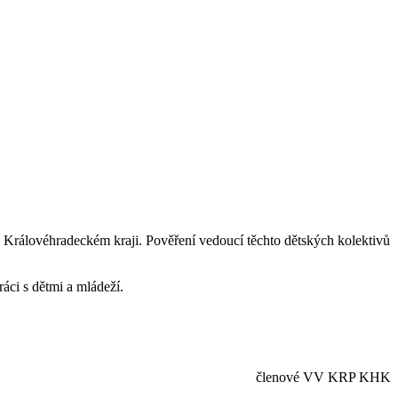
 Královéhradeckém kraji. Pověření vedoucí těchto dětských kolektivů
ráci s dětmi a mládeží.
členové VV KRP KHK